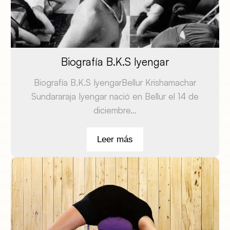
Biografía B.K.S Iyengar
Biografía B.K.S IyengarBellur Krishamachar
Sundararaja Iyengar nació en Bellur el 14 de
diciembre...
Leer más