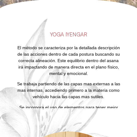
Reestablece la funcionalidad del pie fortaleciendo
la cadena miofascial hasta los glúteos mejorando
la estabilidad y la eficiencia del movimiento.
Disminuye la rigidez de la cadena posterior
favoreciendo una mayor movilidad torácica y la
YOGA IYENGAR
elasticidad de los tejidos.
Optimiza la capacidad respiratoria.
El método se caracteriza por la detallada descripción
Redice el riesgo de lesiones articulares.
de las acciones dentro de cada postura buscando su
Potencia la eficiencia de la fuerza gracias al
correcta alineación. Este equilibrio dentro del asana
soporte miofacial integrado al movimiento.
irá impactando de manera directa en el plano físico,
Potencia el rendimiento deportivo.
mental y emocional.
Reduce la tensión y sobrecarga lumbar
eliminando dolores persistentes.
Se trabaja partiendo de las capas mas externas a las
mas internas, accediendo primero a la materia como
Duración 12 semanas
vehículo hacia las capas mas sutiles.
Dentro del curso vas a encontrar:
Se incorpora el uso de elementos para tener mejor
abordaje de las posturas en el caso de ser necesario.
Programa personalizado de remodelacion de la
fascia.
La secuenciación en este método es fundamental ya
Encuentros 1-1 cada 15 dias online o presencial
que las clases se van desarrollando dentro de un
en mi estúdio para medir progreso y ajustar la