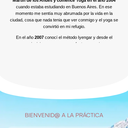
Martin de los Andes y comencé Yoga en el año 2004
cuando estaba estudiando en Buenos Aires. En ese
momento me sentía muy abrumada por la vida en la
ciudad, cosa que nada tenia que ver conmigo y el yoga se
convirtió en mi refugio.
En el año
2007
conocí el método Iyengar y desde el
principio supe que era perfecto para mi.
Desde entonces sigo en continuo aprendizaje con
diferentes maestros y seminarios internacionales.
En
2016
viaje a India y tuve el honor de asistir a las clases
bajo la guia de la familia Iyengar en el RIMYI.
En
2017
obtuve mi certificación en el método Iyengar.
Doy clases desde el año
2012
y en
2019
con la llegada de
mi primer hijo abrí mi propio estudio en el barrio la
cascada.
BIENVENID@ A LA PRÁCTICA
En
2024
transformé mi visión hacia el cuerpo a través de